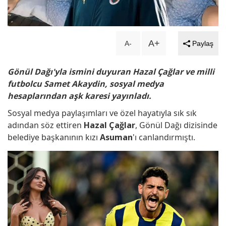
Dengeler alt üst olacak... ‘Uzak
Şehir'in kadrosuna sürpriz isim...!
A+
A-
Paylaş
Kainat güzelinden mutlu haber!
Gönül Dağı'yla ismini duyuran Hazal Çağlar ve milli
futbolcu Samet Akaydin, sosyal medya
Hamile olduğunu duyurdu...
hesaplarından aşk karesi yayınladı.
Sosyal medya paylaşımları ve özel hayatıyla sık sık
Ayağı kırılan Aras Bulut İynemli
adından söz ettiren
Hazal Çağlar
, Gönül Dağı dizisinde
belediye başkanının kızı
Asuman
'ı canlandırmıştı.
ameliyat oldu!
Oyuncu Şinası Yurtsever 51
yaşında hayatını kaybetti...
Şenay Gürler, Semih Saygıner'i