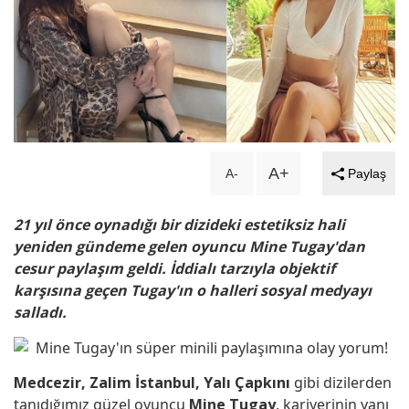
A+
A-
Paylaş
21 yıl önce oynadığı bir dizideki estetiksiz hali
yeniden gündeme gelen oyuncu Mine Tugay'dan
cesur paylaşım geldi. İddialı tarzıyla objektif
karşısına geçen Tugay'ın o halleri sosyal medyayı
salladı.
Medcezir, Zalim İstanbul, Yalı Çapkını
gibi dizilerden
tanıdığımız güzel oyuncu
Mine Tugay
, kariyerinin yanı