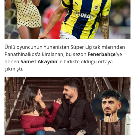
böyle kutladı..!
Danilo Zanna'nın nafaka davasında
karar çıktı!..
Ünlü oyuncunun Yunanistan Süper Lig takımlarından
Panathinaikos'a kiralanan, bu sezon
Fenerbahçe
'ye
dönen
Samet Akaydin
'le birlikte olduğu ortaya
çıkmıştı.