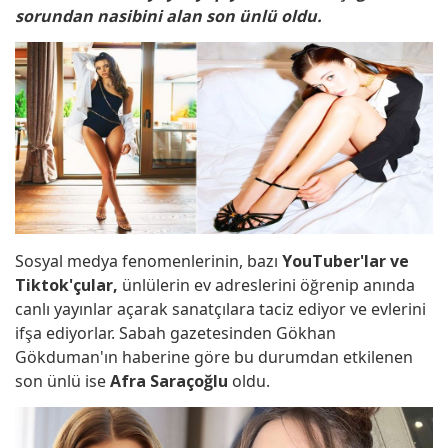
sorundan nasibini alan son ünlü oldu.
Sosyal medya fenomenlerinin, bazı
YouTuber'lar ve
Tiktok'çular,
ünlülerin ev adreslerini öğrenip anında
canlı yayınlar açarak sanatçılara taciz ediyor ve evlerini
ifşa ediyorlar. Sabah gazetesinden Gökhan
Gökduman'ın haberine göre bu durumdan etkilenen
son ünlü ise
Afra Saraçoğlu
oldu.