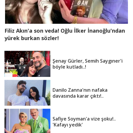
Filiz Akın'a son veda! Oğlu İlker İnanoğlu'ndan
yürek burkan sözler!
Şenay Gürler, Semih Saygıner'i
böyle kutladı..!
Danilo Zanna'nın nafaka
davasında karar çıktı!..
Safiye Soyman'a vize şoku!..
'Kafayı yedik'