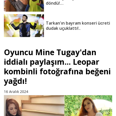
döndü!…
Tarkan'ın bayram konseri ücreti
dudak uçuklattı!..
Oyuncu Mine Tugay'dan
iddialı paylaşım... Leopar
kombinli fotoğrafına beğeni
yağdı!
16 Aralık 2024