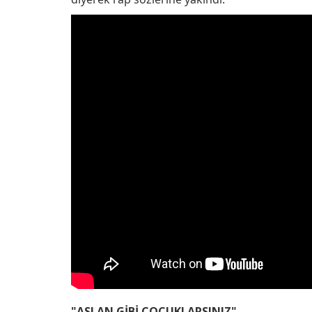
"ASLAN GİBİ ÇOCUKLARSINIZ"