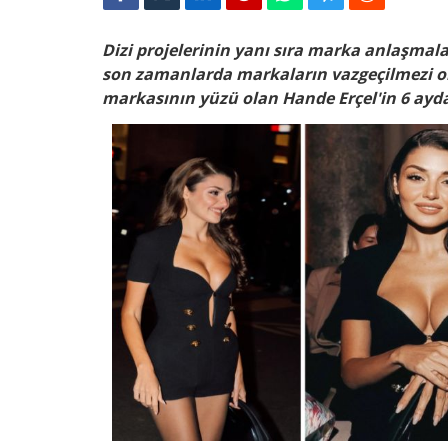
Facebook
Twitter
Linkedin
Pinterest
Whatsapp
Telegram
Reddit
Dizi projelerinin yanı sıra marka anlaşmala
son zamanlarda markaların vazgeçilmezi o
markasının yüzü olan Hande Erçel'in 6 ayd