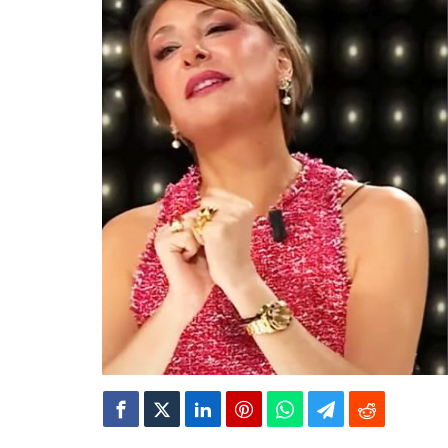
Ayağı kırılan Ar
Oyuncu Şinası Yu
Şenay Gürler, Se