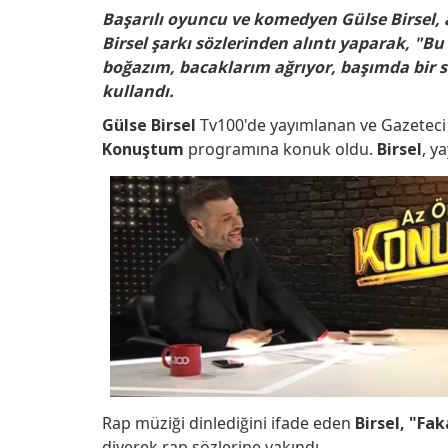
Facebook
Twitter
Linkedin
Pinterest
Whatsapp
Telegram
Reddit
Başarılı oyuncu ve komedyen Gülse Birsel, a
Birsel şarkı sözlerinden alıntı yaparak, "
boğazım, bacaklarım ağrıyor, başımda bir sı
kullandı.
Gülse Birsel
Tv100'de yayımlanan ve Gazetec
Konuştum
programına konuk oldu.
Birsel
, y
Rap müziği dinlediğini ifade eden
Birsel,
"Fak
diyerek rap sözlerine yakındı.