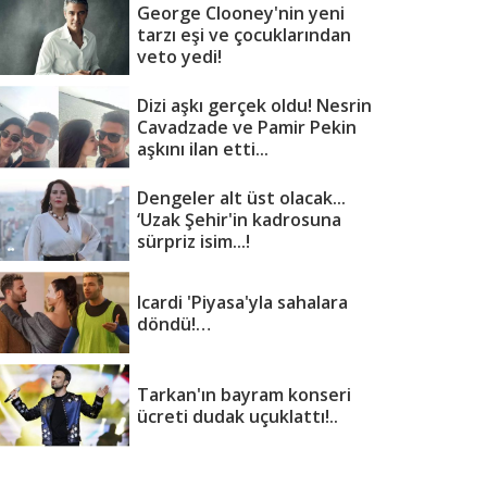
George Clooney'nin yeni
tarzı eşi ve çocuklarından
veto yedi!
Dizi aşkı gerçek oldu! Nesrin
Cavadzade ve Pamir Pekin
aşkını ilan etti...
Dengeler alt üst olacak...
‘Uzak Şehir'in kadrosuna
sürpriz isim...!
Icardi 'Piyasa'yla sahalara
döndü!…
Tarkan'ın bayram konseri
ücreti dudak uçuklattı!..