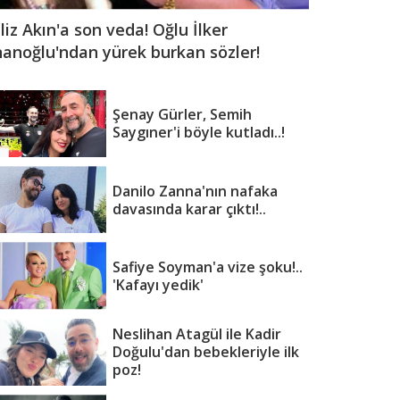
iliz Akın'a son veda! Oğlu İlker
nanoğlu'ndan yürek burkan sözler!
Şenay Gürler, Semih
Saygıner'i böyle kutladı..!
Danilo Zanna'nın nafaka
davasında karar çıktı!..
Safiye Soyman'a vize şoku!..
'Kafayı yedik'
Neslihan Atagül ile Kadir
Doğulu'dan bebekleriyle ilk
poz!