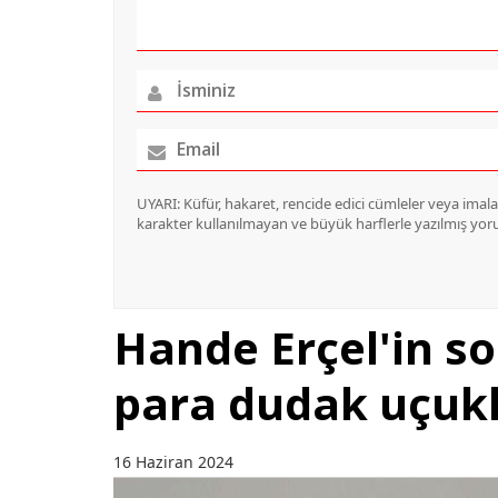
UYARI: Küfür, hakaret, rencide edici cümleler veya imalar,
karakter kullanılmayan ve büyük harflerle yazılmış yo
Hande Erçel'in s
para dudak uçukla
16 Haziran 2024