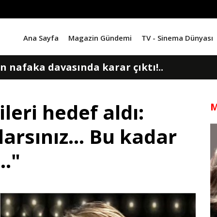
Ana Sayfa
Magazin Gündemi
TV - Sinema Dünyası
n nafaka davasında karar çıktı!..
vize şoku!.. 'Kafayı yedik'
ileri hedef aldı:
M
ncü kez baba oluyor!..
arsınız... Bu kadar
ile Kadir Doğulu'dan bebekleriyle ilk poz!
.."
in yeni tarzı eşi ve çocuklarından veto yed
 olacak... ‘Uzak Şehir'in kadrosuna sürpriz is
en mutlu haber! Hamile olduğunu duyurdu..