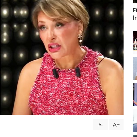
F
as Bulut İynemli ameliyat oldu!
İ
rtsever 51 yaşında hayatını kaybetti...
mih Saygıner'i böyle kutladı..!
A+
A-