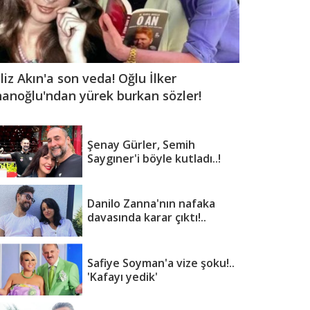
iliz Akın'a son veda! Oğlu İlker
nanoğlu'ndan yürek burkan sözler!
Şenay Gürler, Semih
Saygıner'i böyle kutladı..!
Danilo Zanna'nın nafaka
davasında karar çıktı!..
Safiye Soyman'a vize şoku!..
'Kafayı yedik'