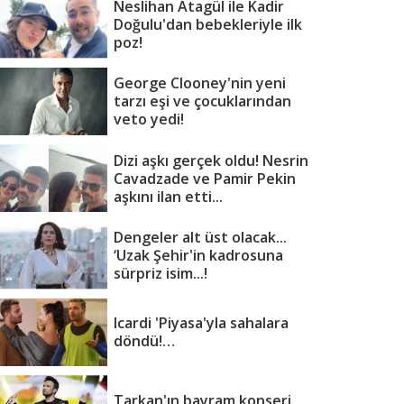
Neslihan Atagül ile Kadir
Doğulu'dan bebekleriyle ilk
poz!
George Clooney'nin yeni
tarzı eşi ve çocuklarından
veto yedi!
Dizi aşkı gerçek oldu! Nesrin
Cavadzade ve Pamir Pekin
aşkını ilan etti...
Dengeler alt üst olacak...
‘Uzak Şehir'in kadrosuna
sürpriz isim...!
Icardi 'Piyasa'yla sahalara
döndü!…
Tarkan'ın bayram konseri