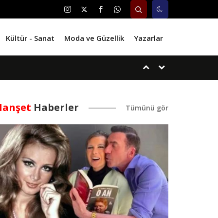
Kültür - Sanat
Moda ve Güzellik
Yazarlar
anşet
Haberler
i!
im...!
.