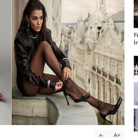
F
İ
A+
A-