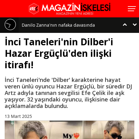
Safiye Soyman'a vize şoku!.. 'Kafayı
İnci Taneleri'nin Dilber'i
yedik'
Hazar Ergüçlü'den ilişki
Bekir Aksoy üçüncü kez baba
itirafı!
oluyor!..
İnci Taneleri'nde 'Dilber' karakterine hayat
veren ünlü oyuncu Hazar Ergüçlü, bir süredir DJ
Neslihan Atagül ile Kadir
Artz adıyla tanınan sevgilisi Efe Çelik ile aşk
yaşıyor. 32 yaşındaki oyuncu, ilişkisine dair
Doğulu'dan bebekleriyle ilk poz!
açıklamalarda bulundu.
13 Mart 2025
George Clooney'nin yeni tarzı eşi
ve çocuklarından veto yedi!