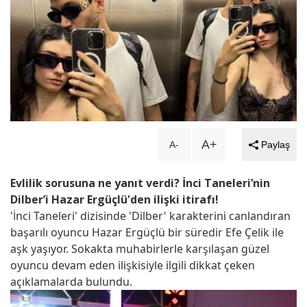
Dengeler alt üst olacak... ‘Uzak
Şehir'in kadrosuna sürpriz isim...!
Kainat güzelinden mutlu haber!
Hamile olduğunu duyurdu...
A+
A-
Paylaş
Ayağı kırılan Aras Bulut İynemli
Evlilik sorusuna ne yanıt verdi? İnci Taneleri’nin
ameliyat oldu!
Dilber’i Hazar Ergüçlü'den ilişki itirafı!
'İnci Taneleri' dizisinde 'Dilber' karakterini canlandıran
Oyuncu Şinası Yurtsever 51
başarılı oyuncu Hazar Ergüçlü bir süredir Efe Çelik ile
aşk yaşıyor. Sokakta muhabirlerle karşılaşan güzel
yaşında hayatını kaybetti...
oyuncu devam eden ilişkisiyle ilgili dikkat çeken
açıklamalarda bulundu.
Şenay Gürler, Semih Saygıner'i