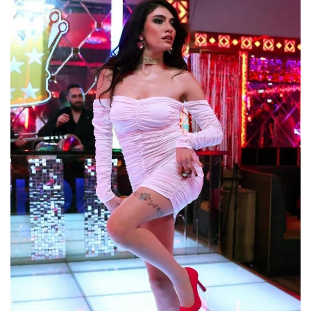
böyle kutladı..!
Danilo Zanna'nın nafaka davasında
karar çıktı!..