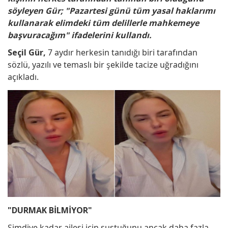
söyleyen Gür; "Pazartesi günü tüm yasal haklarımı
kullanarak elimdeki tüm delillerle mahkemeye
başvuracağım" ifadelerini kullandı.
Seçil Gür,
7 aydır herkesin tanıdığı biri tarafından
sözlü, yazılı ve temaslı bir şekilde tacize uğradığını
açıkladı.
"DURMAK BİLMİYOR"
Şimdiye kadar ailesi için sustuğunu ancak daha fazla