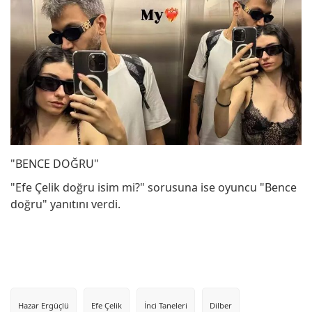
"BENCE DOĞRU"
"Efe Çelik doğru isim mi?" sorusuna ise oyuncu "Bence
doğru" yanıtını verdi.
Hazar Ergüçlü
Efe Çelik
İnci Taneleri
Dilber