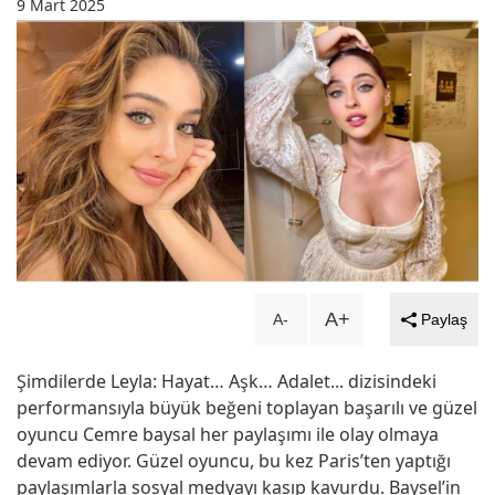
9 Mart 2025
A+
A-
Paylaş
Şimdilerde Leyla: Hayat… Aşk… Adalet... dizisindeki
performansıyla büyük beğeni toplayan başarılı ve güzel
oyuncu Cemre baysal her paylaşımı ile olay olmaya
devam ediyor. Güzel oyuncu, bu kez Paris’ten yaptığı
paylaşımlarla sosyal medyayı kasıp kavurdu. Baysel’in