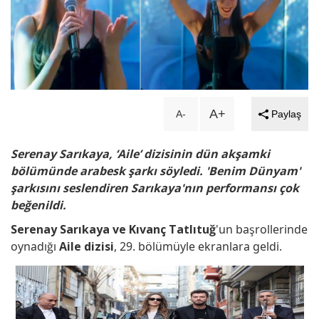
Dengeler alt üst olacak... ‘Uzak
Şehir'in kadrosuna sürpriz isim...!
Kainat güzelinden mutlu haber!
A+
A-
Paylaş
Hamile olduğunu duyurdu...
Serenay Sarıkaya, ‘Aile’ dizisinin dün akşamki
Ayağı kırılan Aras Bulut İynemli
bölümünde arabesk şarkı söyledi. 'Benim Dünyam'
şarkısını seslendiren Sarıkaya'nın performansı çok
ameliyat oldu!
beğenildi.
Serenay Sarıkaya ve Kıvanç Tatlıtuğ
'un başrollerinde
Oyuncu Şinası Yurtsever 51
oynadığı
Aile dizisi
, 29. bölümüyle ekranlara geldi.
yaşında hayatını kaybetti...
Şenay Gürler, Semih Saygıner'i