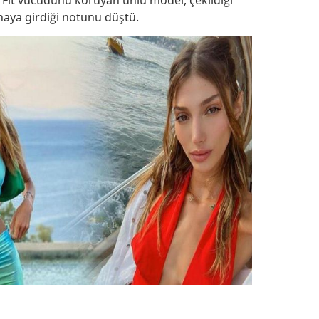
. Fit vücudunu koruyan ünlü model, çekildiği
naya girdiği notunu düştü.