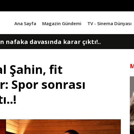
Ana Sayfa
Magazin Gündemi
TV - Sinema Dünyası
n nafaka davasında karar çıktı!..
vize şoku!.. 'Kafayı yedik'
 Şahin, fit
M
ncü kez baba oluyor!..
: Spor sonrası
ile Kadir Doğulu'dan bebekleriyle ilk poz!
..!
in yeni tarzı eşi ve çocuklarından veto yed
 olacak... ‘Uzak Şehir'in kadrosuna sürpriz is
en mutlu haber! Hamile olduğunu duyurdu..