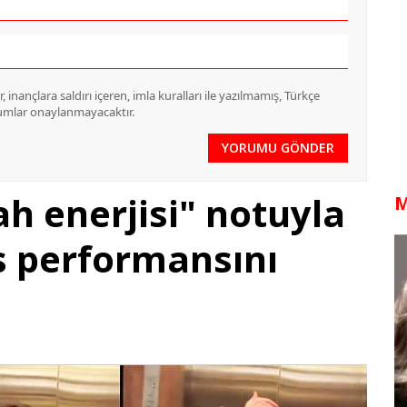
 inançlara saldırı içeren, imla kuralları ile yazılmamış, Türkçe
rumlar onaylanmayacaktır.
YORUMU GÖNDER
h enerjisi" notuyla
M
s performansını