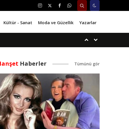
Kültür - Sanat
Moda ve Güzellik
Yazarlar
anşet
Haberler
i!
im...!
.