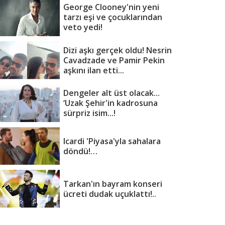
George Clooney'nin yeni
tarzı eşi ve çocuklarından
veto yedi!
Dizi aşkı gerçek oldu! Nesrin
Cavadzade ve Pamir Pekin
aşkını ilan etti...
Dengeler alt üst olacak...
‘Uzak Şehir'in kadrosuna
sürpriz isim...!
Icardi 'Piyasa'yla sahalara
döndü!…
Tarkan'ın bayram konseri
ücreti dudak uçuklattı!..