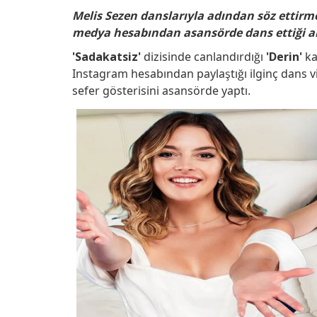
Facebook
Twitter
Linkedin
Pinterest
Whatsapp
Telegram
Reddit
Melis Sezen danslarıyla adından söz ettir
medya hesabından asansörde dans ettiği a
'Sadakatsiz'
dizisinde canlandırdığı
'Derin'
ka
Instagram hesabından paylaştığı ilginç dans vi
sefer gösterisini asansörde yaptı.