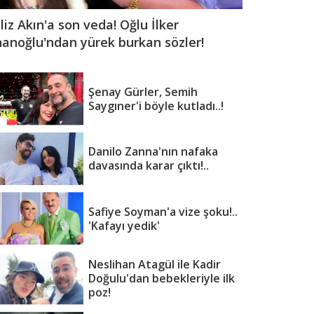
iliz Akın'a son veda! Oğlu İlker
nanoğlu'ndan yürek burkan sözler!
Şenay Gürler, Semih
Saygıner'i böyle kutladı..!
Danilo Zanna'nın nafaka
davasında karar çıktı!..
Safiye Soyman'a vize şoku!..
'Kafayı yedik'
Neslihan Atagül ile Kadir
Doğulu'dan bebekleriyle ilk
poz!