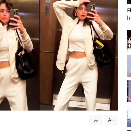
F
İ
A+
A-