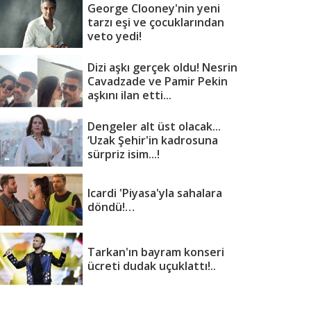
George Clooney'nin yeni
tarzı eşi ve çocuklarından
veto yedi!
Dizi aşkı gerçek oldu! Nesrin
Cavadzade ve Pamir Pekin
aşkını ilan etti...
Dengeler alt üst olacak...
‘Uzak Şehir'in kadrosuna
sürpriz isim...!
Icardi 'Piyasa'yla sahalara
döndü!…
Tarkan'ın bayram konseri
ücreti dudak uçuklattı!..