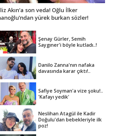
iliz Akın'a son veda! Oğlu İlker
nanoğlu'ndan yürek burkan sözler!
Şenay Gürler, Semih
Saygıner'i böyle kutladı..!
Danilo Zanna'nın nafaka
davasında karar çıktı!..
Safiye Soyman'a vize şoku!..
'Kafayı yedik'
Neslihan Atagül ile Kadir
Doğulu'dan bebekleriyle ilk
poz!