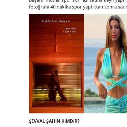
Başarılı model, spor sonrası sauna keyfi yaptı
fotoğrafa 40 dakika spor yaptıktan sonra sau
ŞEVVAL ŞAHİN KİMDİR?