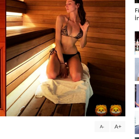
F
as Bulut İynemli ameliyat oldu!
İ
rtsever 51 yaşında hayatını kaybetti...
mih Saygıner'i böyle kutladı..!
A+
A-