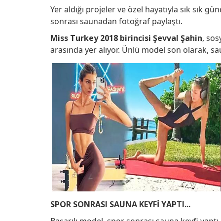
Facebook
Twitter
Linkedin
Pinterest
Whatsapp
Telegram
Reddit
Yer aldığı projeler ve özel hayatıyla sık sık 
sonrası saunadan fotoğraf paylaştı.
Miss Turkey 2018 birincisi Şevval Şahin
, sos
arasında yer alıyor. Ünlü model son olarak, sau
SPOR SONRASI SAUNA KEYFİ YAPTI...