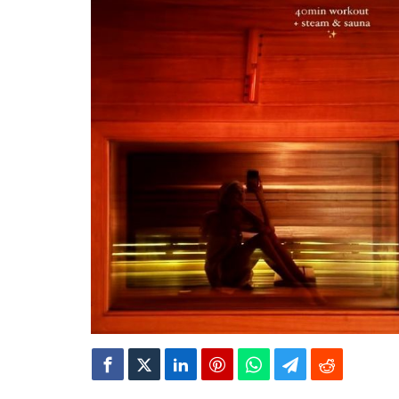
Ayağı kırılan Ar
Oyuncu Şinası Yu
Şenay Gürler, Se