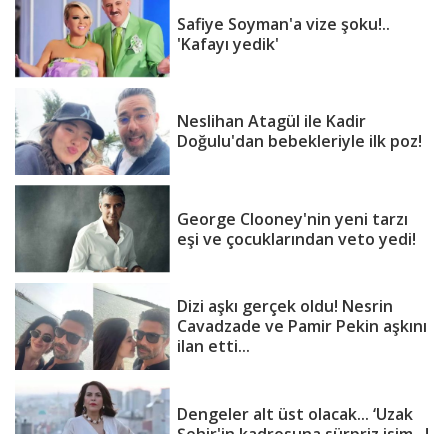
Safiye Soyman'a vize şoku!..
'Kafayı yedik'
Neslihan Atagül ile Kadir
Doğulu'dan bebekleriyle ilk poz!
George Clooney'nin yeni tarzı
eşi ve çocuklarından veto yedi!
Dizi aşkı gerçek oldu! Nesrin
Cavadzade ve Pamir Pekin aşkını
ilan etti...
Dengeler alt üst olacak... ‘Uzak
Şehir'in kadrosuna sürpriz isim...!