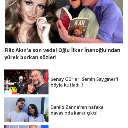
Filiz Akın'a son veda! Oğlu İlker İnanoğlu'ndan
yürek burkan sözler!
Şenay Gürler, Semih Saygıner'i
böyle kutladı..!
Danilo Zanna'nın nafaka
davasında karar çıktı!..