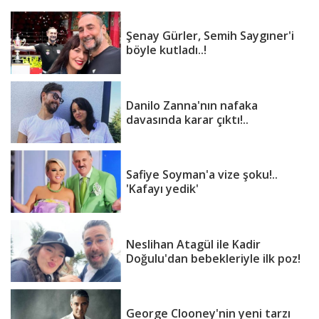
Şenay Gürler, Semih Saygıner'i
böyle kutladı..!
Danilo Zanna'nın nafaka
davasında karar çıktı!..
Safiye Soyman'a vize şoku!..
'Kafayı yedik'
Neslihan Atagül ile Kadir
Doğulu'dan bebekleriyle ilk poz!
George Clooney'nin yeni tarzı