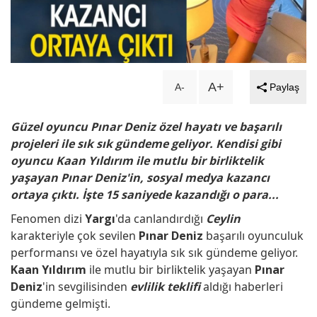
George Clooney'nin yeni tarzı eşi
ve çocuklarından veto yedi!
A+
A-
Paylaş
Dengeler alt üst olacak... ‘Uzak
Güzel oyuncu Pınar Deniz özel hayatı ve başarılı
Şehir'in kadrosuna sürpriz isim...!
projeleri ile sık sık gündeme geliyor. Kendisi gibi
oyuncu Kaan Yıldırım ile mutlu bir birliktelik
Kainat güzelinden mutlu haber!
yaşayan Pınar Deniz'in, sosyal medya kazancı
ortaya çıktı. İşte 15 saniyede kazandığı o para...
Hamile olduğunu duyurdu...
Fenomen
dizi
Yargı
'da canlandırdığı
Ceylin
karakteriyle çok sevilen
Pınar Deniz
başarılı oyunculuk
Ayağı kırılan Aras Bulut İynemli
performansı ve özel hayatıyla sık sık gündeme geliyor.
Kaan Yıldırım
ile mutlu bir birliktelik yaşayan
Pınar
ameliyat oldu!
Deniz
'in sevgilisinden
evlilik teklifi
aldığı haberleri
gündeme gelmişti.
Oyuncu Şinası Yurtsever 51