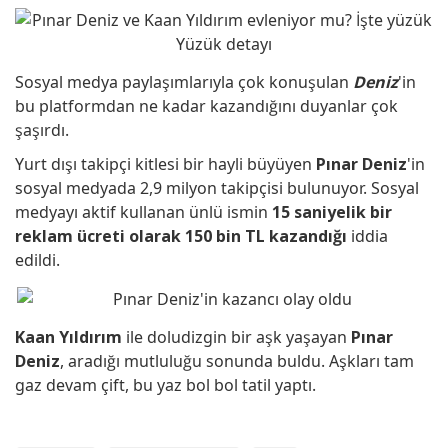
yaşında hayatını kaybetti...
Sosyal medya paylaşımlarıyla çok konuşulan
Deniz
'in
Şenay Gürler, Semih Saygıner'i
bu platformdan ne kadar kazandığını duyanlar çok
şaşırdı.
böyle kutladı..!
Yurt dışı takipçi kitlesi bir hayli büyüyen
Pınar Deniz
'in
sosyal medyada 2,9 milyon takipçisi bulunuyor. Sosyal
medyayı aktif kullanan ünlü ismin
15 saniyelik bir
reklam ücreti olarak 150 bin TL kazandığı
iddia
edildi.
Kaan Yıldırım
ile doludizgin bir aşk yaşayan
Pınar
Deniz
, aradığı mutluluğu sonunda buldu. Aşkları tam
gaz devam çift, bu yaz bol bol tatil yaptı.