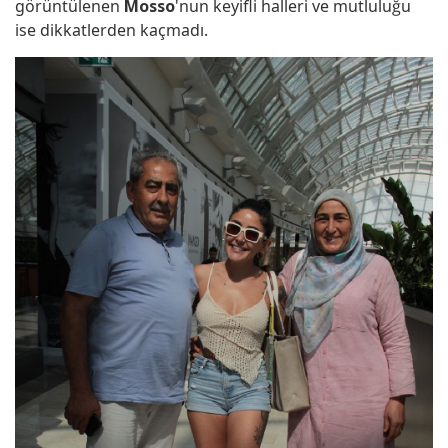
görüntülenen
Mosso
'nun keyifli halleri ve mutluluğu
ise dikkatlerden kaçmadı.
böyle kutladı..!
Danilo Zanna'nın nafaka davasında
karar çıktı!..