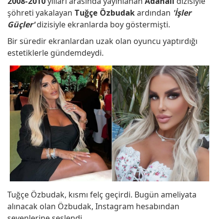
2008-2010
yılları arasında yayınlanan
Adanalı
dizisiyle
şöhreti yakalayan
Tuğçe Özbudak
ardından
'İşler
Güçler'
dizisiyle ekranlarda boy göstermişti.
Bir süredir ekranlardan uzak olan oyuncu yaptırdığı
estetiklerle gündemdeydi.
Tuğçe Özbudak, kısmı felç geçirdi. Bugün ameliyata
alınacak olan Özbudak, Instagram hesabından
sevenlerine seslendi.