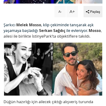
Dengeler alt üst olacak... ‘Uzak
A+
A-
Paylaş
Şehir'in kadrosuna sürpriz isim...!
Şarkıcı
Melek Mosso
, klip çekiminde tanışarak aşk
yaşamaya başladığı
Serkan Sağdıç
ile evleniyor.
Mosso
,
Kainat güzelinden mutlu haber!
ailesi ile birlikte İstinyePark’ta objektiflere takıldı.
Hamile olduğunu duyurdu...
Ayağı kırılan Aras Bulut İynemli
ameliyat oldu!
Oyuncu Şinası Yurtsever 51
yaşında hayatını kaybetti...
Düğün hazırlığı için ailecek çıktığı alışveriş turunda
Şenay Gürler, Semih Saygıner'i