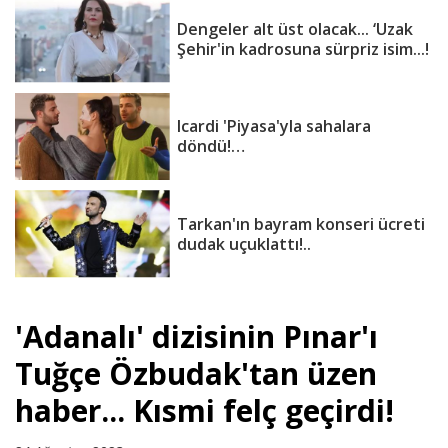
Dengeler alt üst olacak... ‘Uzak
Şehir'in kadrosuna sürpriz isim...!
Icardi 'Piyasa'yla sahalara
döndü!…
Tarkan'ın bayram konseri ücreti
dudak uçuklattı!..
'Adanalı' dizisinin Pınar'ı
Tuğçe Özbudak'tan üzen
haber... Kısmi felç geçirdi!