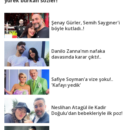
yürek burkan sözler!
Şenay Gürler, Semih Saygıner'i
böyle kutladı..!
Danilo Zanna'nın nafaka
davasında karar çıktı!..
Safiye Soyman'a vize şoku!..
'Kafayı yedik'
Neslihan Atagül ile Kadir
Doğulu'dan bebekleriyle ilk poz!