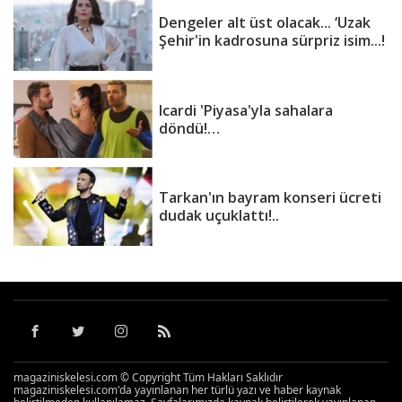
Dengeler alt üst olacak... ‘Uzak
Şehir'in kadrosuna sürpriz isim...!
Icardi 'Piyasa'yla sahalara
döndü!…
Tarkan'ın bayram konseri ücreti
dudak uçuklattı!..
magaziniskelesi.com © Copyright Tüm Hakları Saklıdır
magaziniskelesi.com'da yayınlanan her türlü yazı ve haber kaynak