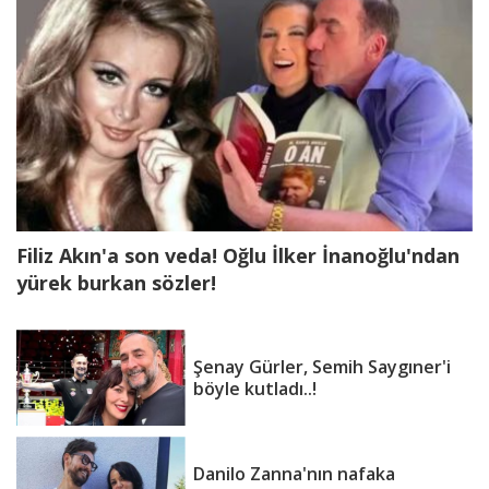
yaşında hayatını kaybetti...
Şenay Gürler, Semih Saygıner'i
böyle kutladı..!
Filiz Akın'a son veda! Oğlu İlker İnanoğlu'ndan
yürek burkan sözler!
Şenay Gürler, Semih Saygıner'i
böyle kutladı..!
Danilo Zanna'nın nafaka