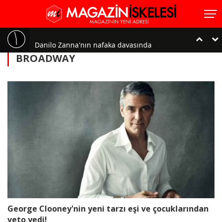
Danilo Zanna'nın nafaka davasında
BROADWAY
karar çıktı!..
Safiye Soyman'a vize şoku!.. 'Kafayı
yedik'
Bekir Aksoy üçüncü kez baba
oluyor!..
Neslihan Atagül ile Kadir
George Clooney'nin yeni tarzı eşi ve çocuklarından
Doğulu'dan bebekleriyle ilk poz!
veto yedi!