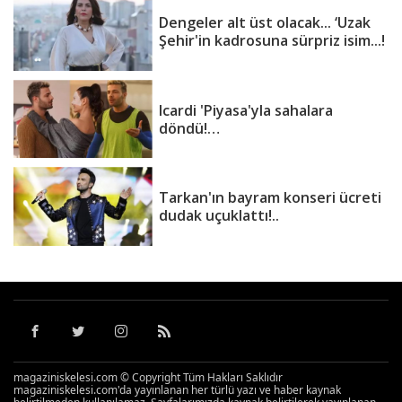
Dengeler alt üst olacak... ‘Uzak
Şehir'in kadrosuna sürpriz isim...!
Icardi 'Piyasa'yla sahalara
döndü!…
Tarkan'ın bayram konseri ücreti
dudak uçuklattı!..
magaziniskelesi.com © Copyright Tüm Hakları Saklıdır
magaziniskelesi.com'da yayınlanan her türlü yazı ve haber kaynak