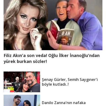
yaşında hayatını kaybetti...
Şenay Gürler, Semih Saygıner'i
böyle kutladı..!
Filiz Akın'a son veda! Oğlu İlker İnanoğlu'ndan
yürek burkan sözler!
Şenay Gürler, Semih Saygıner'i
böyle kutladı..!
Danilo Zanna'nın nafaka