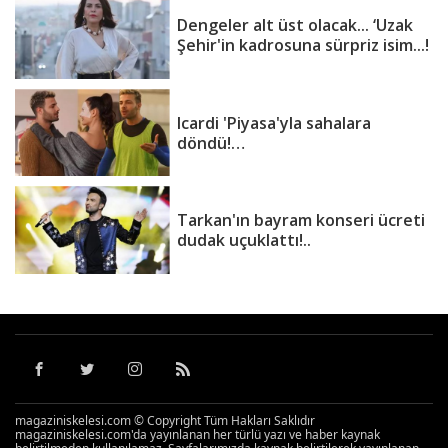
Dengeler alt üst olacak... ‘Uzak
Şehir'in kadrosuna sürpriz isim...!
Icardi 'Piyasa'yla sahalara
döndü!…
Tarkan'ın bayram konseri ücreti
dudak uçuklattı!..
magaziniskelesi.com © Copyright Tüm Hakları Saklıdır
magaziniskelesi.com'da yayınlanan her türlü yazı ve haber kaynak