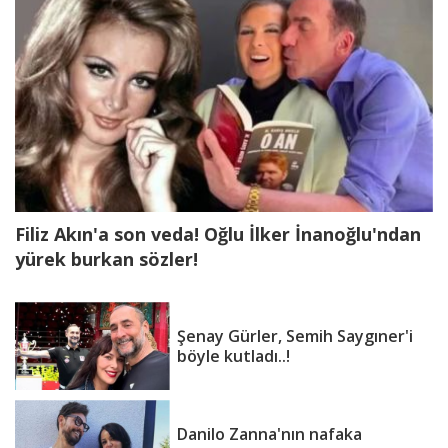
yaşında hayatını kaybetti...
Şenay Gürler, Semih Saygıner'i
böyle kutladı..!
Filiz Akın'a son veda! Oğlu İlker İnanoğlu'ndan
yürek burkan sözler!
Şenay Gürler, Semih Saygıner'i
böyle kutladı..!
Danilo Zanna'nın nafaka