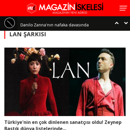
Danilo Zanna'nın nafaka davasında
LAN ŞARKISI
karar çıktı!..
Safiye Soyman'a vize şoku!.. 'Kafayı
yedik'
Bekir Aksoy üçüncü kez baba
oluyor!..
Neslihan Atagül ile Kadir
Türkiye'nin en çok dinlenen sanatçısı oldu! Zeynep
Doğulu'dan bebekleriyle ilk poz!
Bastık dünya listelerinde...