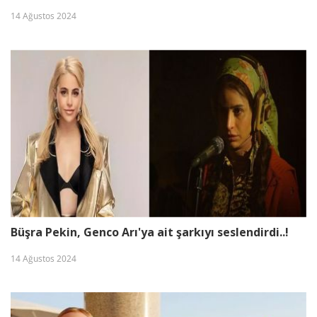
etti!
14 Ağustos 2024
George Clooney'nin yeni tarzı eşi
ve çocuklarından veto yedi!
Dengeler alt üst olacak... ‘Uzak
Şehir'in kadrosuna sürpriz isim...!
Kainat güzelinden mutlu haber!
Hamile olduğunu duyurdu...
Büşra Pekin, Genco Arı'ya ait şarkıyı seslendirdi..!
Ayağı kırılan Aras Bulut İynemli
14 Ağustos 2024
ameliyat oldu!
Oyuncu Şinası Yurtsever 51