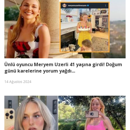
yaşında hayatını kaybetti...
Şenay Gürler, Semih Saygıner'i
böyle kutladı..!
Ünlü oyuncu Meryem Uzerli 41 yaşına girdi! Doğum
günü karelerine yorum yağdı...
14 Ağustos 2024