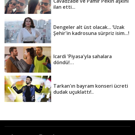
Cavadzade ve Pamir Pekin aşkını
ilan etti...
Dengeler alt üst olacak... ‘Uzak
Şehir'in kadrosuna sürpriz isim...!
Icardi 'Piyasa'yla sahalara
döndü!…
Tarkan'ın bayram konseri ücreti
dudak uçuklattı!..