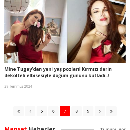
Mine Tugay'dan yeni yaş pozları! Kırmızı derin
dekolteli elbisesiyle doğum gününü kutladı..!
29 Temmuz 2024
5
6
7
8
9
Manşet
Haberler