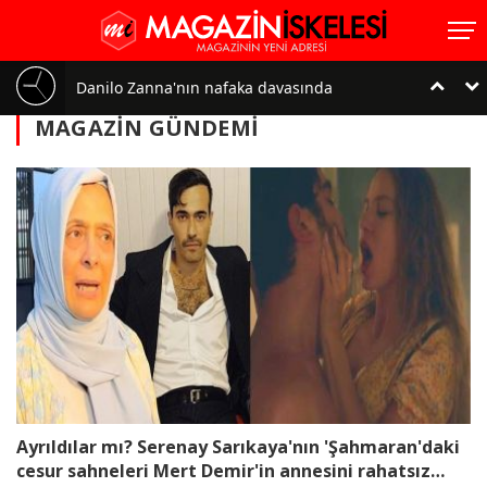
Danilo Zanna'nın nafaka davasında
MAGAZIN GÜNDEMI
karar çıktı!..
Safiye Soyman'a vize şoku!.. 'Kafayı
yedik'
Bekir Aksoy üçüncü kez baba
oluyor!..
Neslihan Atagül ile Kadir
Ayrıldılar mı? Serenay Sarıkaya'nın 'Şahmaran'daki
Doğulu'dan bebekleriyle ilk poz!
cesur sahneleri Mert Demir'in annesini rahatsız