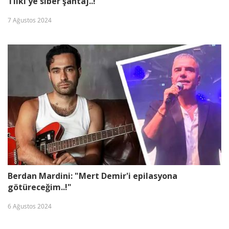
Tilki'ye siber şantaj..!
7 Ağustos 2024
Berdan Mardini: "Mert Demir'i epilasyona
götüreceğim..!"
6 Ağustos 2024